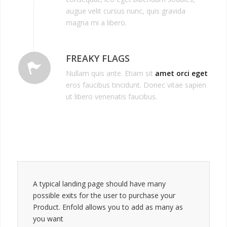
augue velit cursus nunc, quis gravida
magna mi a libero.
FREAKY FLAGS
Nullam quis ante. Etiam sit
amet orci eget
eros faucibus tincidunt. Donec vitae sapien
ut libero venenatis faucibus.
A typical landing page should have many
possible exits for the user to purchase your
Product. Enfold allows you to add as many as
you want