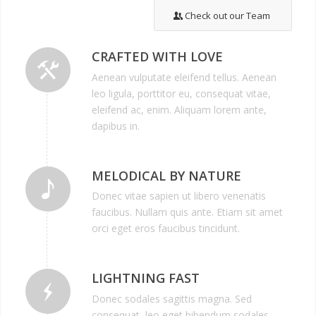
Check out our Team
CRAFTED WITH LOVE
Aenean vulputate eleifend tellus. Aenean
leo ligula, porttitor eu, consequat vitae,
eleifend ac, enim. Aliquam lorem ante,
dapibus in.
MELODICAL BY NATURE
Donec vitae sapien ut libero venenatis
faucibus. Nullam quis ante. Etiam sit amet
orci eget eros faucibus tincidunt.
LIGHTNING FAST
Donec sodales sagittis magna. Sed
consequat, leo eget bibendum sodales,