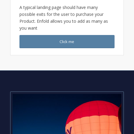
A typical landing page should have many
possible exits for the user to purchase your
Product. Enfold allows you to add as many as
you want
Click me